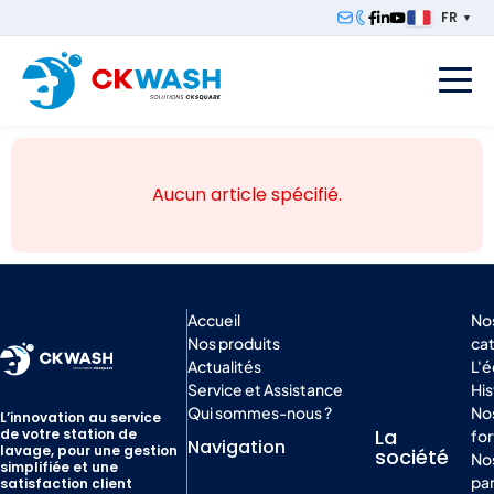
FR
▼
F
Aucun article spécifié.
Accueil
No
Nos produits
ca
Actualités
L'
Service et Assistance
His
Qui sommes-nous ?
Nos
L’innovation au service
La
de votre station de
for
Navigation
lavage, pour une gestion
société
No
simplifiée et une
par
satisfaction client