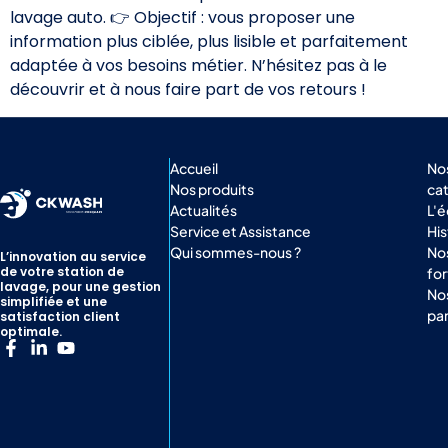
lavage auto. 👉 Objectif : vous proposer une
information plus ciblée, plus lisible et parfaitement
adaptée à vos besoins métier. N’hésitez pas à le
découvrir et à nous faire part de vos retours !
Accueil
No
Nos produits
ca
Actualités
L'
Service et Assistance
His
Qui sommes-nous ?
Nos
L’innovation au service
de votre station de
for
lavage, pour une gestion
No
simplifiée et une
par
satisfaction client
optimale.