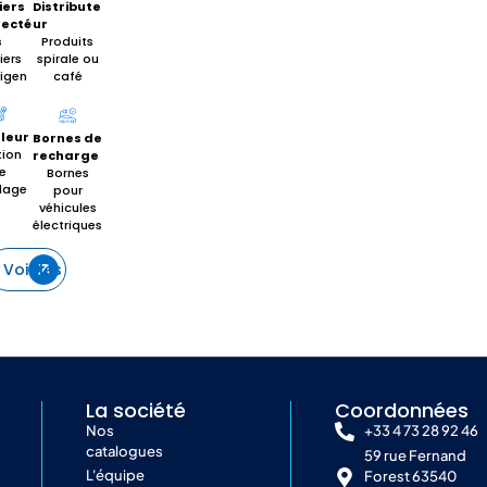
iers
Distribute
ecté
ur
s
Produits
iers
spirale ou
ligen
café
t
leur
Bornes de
tion
recharge
e
Bornes
lage
pour
véhicules
électriques
Voir les détails
La société
Coordonnées
Nos
+33 4 73 28 92 46
catalogues
59 rue Fernand
L'équipe
Forest 63540