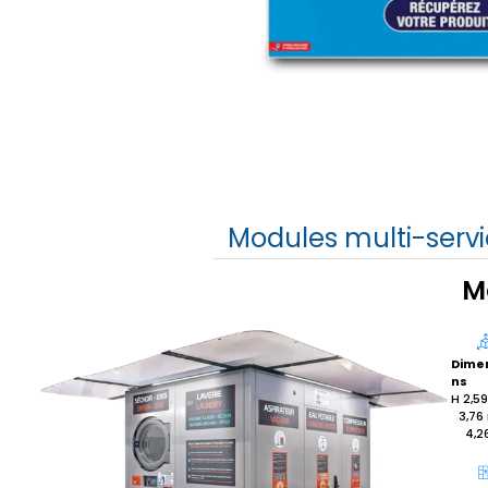
Modules multi-serv
M
Dime
ns
H 2,59
3,76 
4,2