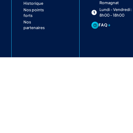
Romagnat
Historique
Lundi - Vendredi :
Nos points
8h00 - 18h00
forts
Nos
FAQ
partenaires