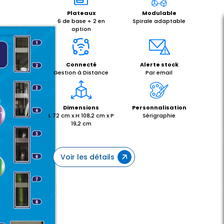
Plateaux
Modulable
6 de base + 2 en
Spirale adaptable
option
Connecté
Alerte stock
Gestion à Distance
Par email
Dimensions
Personnalisation
L 72 cm x H 108,2 cm x P
Sérigraphie
19,2 cm
Voir les détails