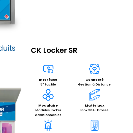
duits
CK Locker SR
Interface
Connecté
8” tactile
Gestion à Distance
Modulaire
Matériaux
Modules locker
Inox 304L brossé
additionnables