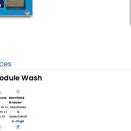
ices
odule Wash
nsio
Machine
à laver
 m x L
Machines
m x l
à
6 m
laver/sèch
e-linge