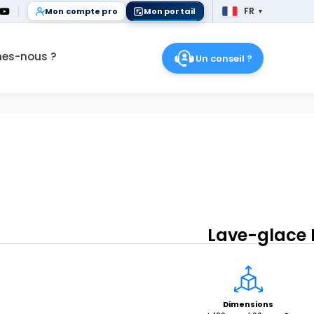
FR
Mon compte pro
Mon portail
▼
FR
es-nous ?
Un conseil ?
Lave-glace 
Dimensions