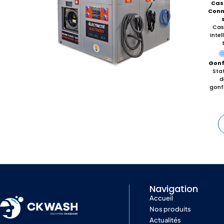
Cas
Conn
Cas
Intel
Gonf
Sta
d
gonf
Navigation
Accueil
Nos produits
Actualités