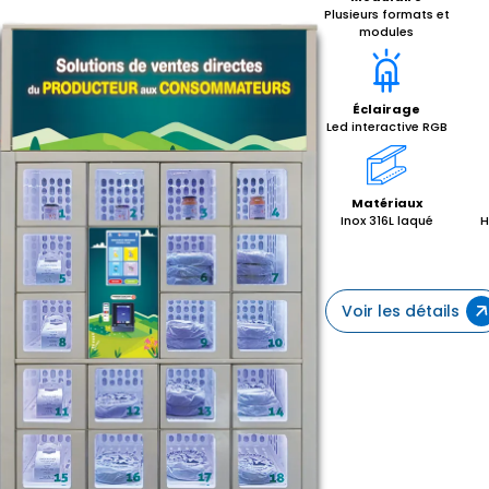
Plusieurs formats et
modules
Éclairage
Led interactive RGB
Matériaux
Inox 316L laqué
H
Voir les détails