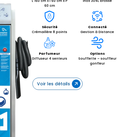
L 160 cm x l 60 cm x P
Inox 304L brossé
60 cm
Sécurité
Connecté
Crémaillère 8 points
Gestion à Distance
Parfumeur
Options
Diffuseur 4 senteurs
Soufflette – souffleur
gonfleur
Voir les détails