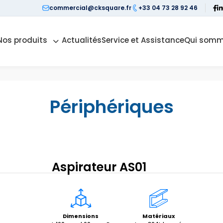
commercial@cksquare.fr
+33 04 73 28 92 46
Nos produits
Actualités
Service et Assistance
Qui somm
Périphériques
Aspirateur AS01
Dimensions
Matériaux