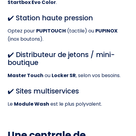
Startbox Evo Color
.
✔️ Station haute pression
Optez pour
PUPITOUCH
(tactile) ou
PUPINOX
(inox boutons).
✔️ Distributeur de jetons / mini-
boutique
Master Touch
ou
Locker SR
, selon vos besoins.
✔️ Sites multiservices
Le
Module Wash
est le plus polyvalent.
Une centrale de