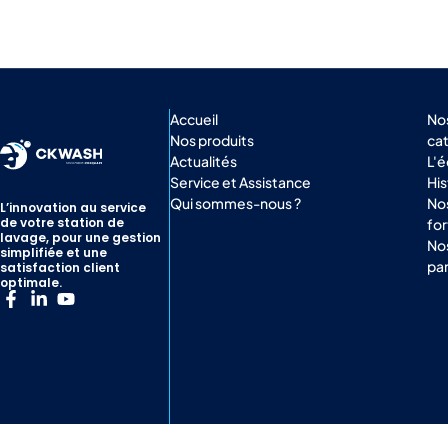
Accueil
No
Nos produits
ca
Actualités
L'
Service et Assistance
His
Qui sommes-nous ?
Nos
L’innovation au service
de votre station de
for
lavage, pour une gestion
No
simplifiée et une
par
satisfaction client
optimale.