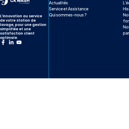
Actualités
L'é
Service et Assistance
His
Qui sommes-nous ?
Nos
L’innovation au service
de votre station de
for
lavage, pour une gestion
No
simplifiée et une
par
satisfaction client
optimale.
La
Navigation
société