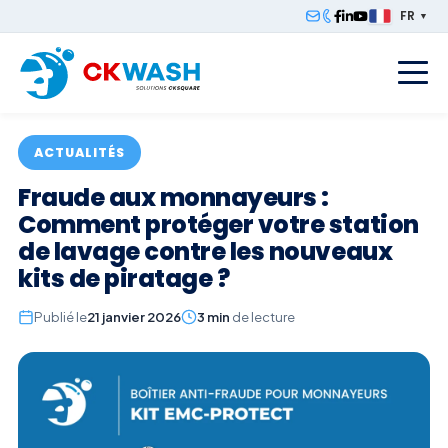
FR
▼
F
ACTUALITÉS
Fraude aux monnayeurs :
Comment protéger votre station
de lavage contre les nouveaux
kits de piratage ?
Publié le
21 janvier 2026
3 min
de lecture