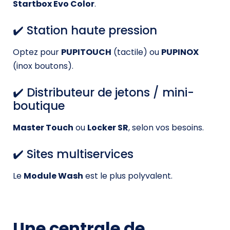
Startbox Evo Color
.
✔️ Station haute pression
Optez pour
PUPITOUCH
(tactile) ou
PUPINOX
(inox boutons).
✔️ Distributeur de jetons / mini-
boutique
Master Touch
ou
Locker SR
, selon vos besoins.
✔️ Sites multiservices
Le
Module Wash
est le plus polyvalent.
Une centrale de