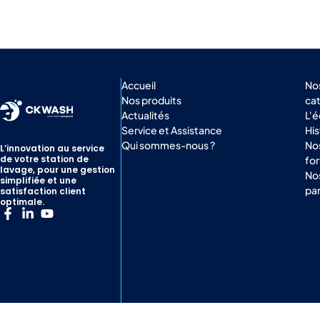
Accueil
No
Nos produits
ca
Actualités
L'
Service et Assistance
His
Qui sommes-nous ?
Nos
L’innovation au service
de votre station de
for
lavage, pour une gestion
No
simplifiée et une
par
satisfaction client
optimale.