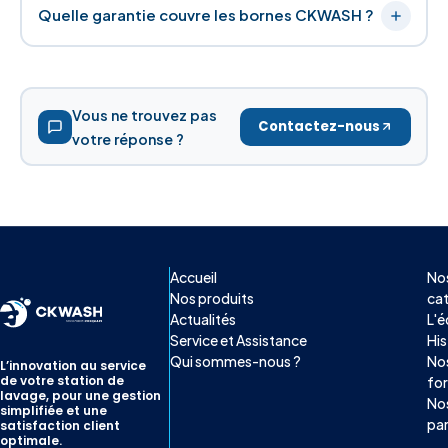
Quelle garantie couvre les bornes CKWASH ?
Vous ne trouvez pas
Contactez-nous
votre réponse ?
Accueil
No
Nos produits
ca
Actualités
L'é
Service et Assistance
His
Qui sommes-nous ?
Nos
L’innovation au service
de votre station de
for
lavage, pour une gestion
No
simplifiée et une
par
satisfaction client
optimale.