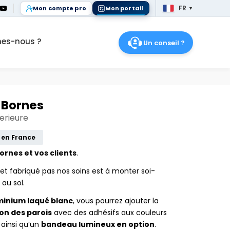
FR
Mon compte pro
Mon portail
▼
FR
es-nous ?
Un conseil ?
 Bornes
erieure
 en France
ornes et vos clients
.
t fabriqué pas nos soins est à monter soi-
au sol.
minium laqué blanc
, vous pourrez ajouter la
on des parois
avec des adhésifs aux couleurs
 ainsi qu’un
bandeau lumineux en option
.