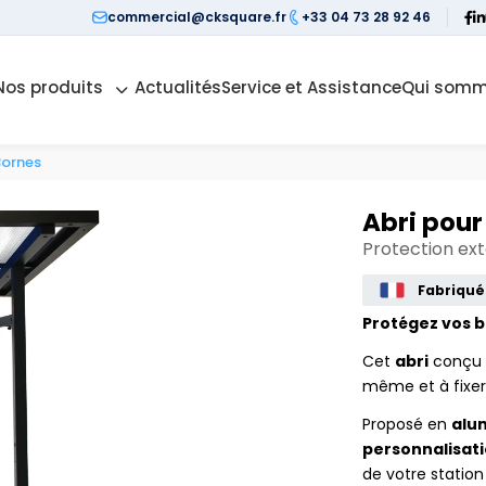
commercial@cksquare.fr
+33 04 73 28 92 46
Nos produits
Actualités
Service et Assistance
Qui somm
Bornes
Abri pour
Protection ext
Fabriqué
Protégez vos b
Cet
abri
conçu e
même et à fixer 
Proposé en
alu
personnalisati
de votre station