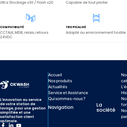
Ultra Stockage x30 / Flash x20
Capable de tout piloter
COMPATIBILITÉ
TROPICALISÉ
CCTALK, MDB, relais, retours
Adapté au environnement hostile
24VDC
Accueil
No
Nos produits
ca
Actualités
L'
Service et Assistance
His
Qui sommes-nous ?
Nos
L’innovation au service
La
de votre station de
for
Navigation
lavage, pour une gestion
société
No
simplifiée et une
par
satisfaction client
optimale.