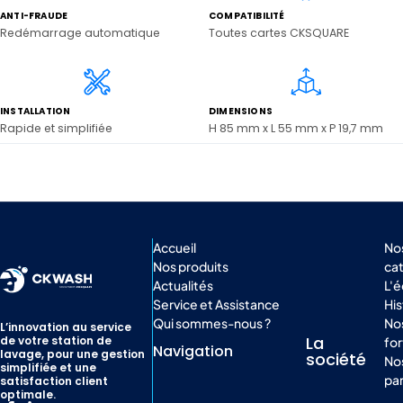
ANTI-FRAUDE
COMPATIBILITÉ
Redémarrage automatique
Toutes cartes CKSQUARE
INSTALLATION
DIMENSIONS
Rapide et simplifiée
H 85 mm x L 55 mm x P 19,7 mm
Accueil
No
Nos produits
ca
Actualités
L'
Service et Assistance
His
Qui sommes-nous ?
Nos
L’innovation au service
La
de votre station de
for
Navigation
lavage, pour une gestion
société
No
simplifiée et une
par
satisfaction client
optimale.