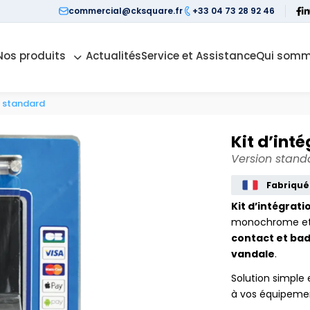
commercial@cksquare.fr
+33 04 73 28 92 46
Nos produits
Actualités
Service et Assistance
Qui somm
n standard
Kit d’int
Version stand
Fabriqué
Kit d’intégrat
monochrome e
contact et bad
vandale
.
Solution simple
à vos équipeme