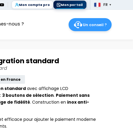
FR
Mon compte pro
Mon portail
▼
FR
es-nous ?
Un conseil ?
égration standard
ard
 en France
ion standard
avec affichage LCD
t
3 boutons de sélection
.
Paiement sans
ge de fidélité
. Construction en
inox anti-
 et efficace pour ajouter le paiement moderne
nts.