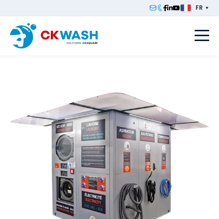
FR
▼
F