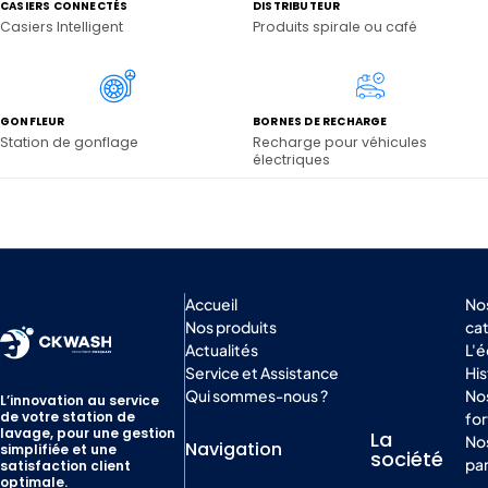
CASIERS CONNECTÉS
DISTRIBUTEUR
Casiers Intelligent
Produits spirale ou café
GONFLEUR
BORNES DE RECHARGE
Station de gonflage
Recharge pour véhicules
électriques
Accueil
No
Nos produits
ca
Actualités
L'
Service et Assistance
His
Qui sommes-nous ?
Nos
L’innovation au service
de votre station de
for
lavage, pour une gestion
La
No
Navigation
simplifiée et une
société
par
satisfaction client
optimale.