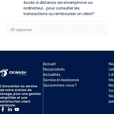
Accès à distance via smartphone ou
ordinateur… pour consulter les
transactions ou rembourser un client*
(
*
) Optionnel
Accueil
No
Nos produits
ca
Actualités
L'
Service et Assistance
His
Qui sommes-nous ?
Nos
L’innovation au service
de votre station de
for
lavage, pour une gestion
No
simplifiée et une
par
satisfaction client
optimale.