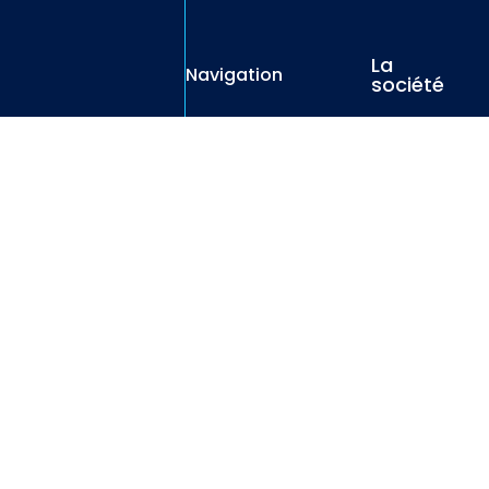
La
Navigation
société
© 2025 CKWASH – Solutions de Paiement Station de Lavage Auto