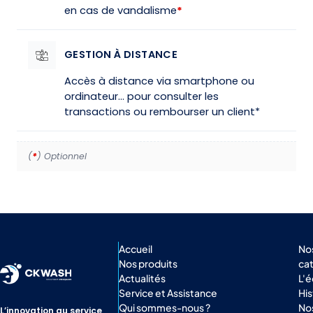
en cas de vandalisme
*
GESTION À DISTANCE
Accès à distance via smartphone ou
ordinateur… pour consulter les
transactions ou rembourser un client*
(
*
) Optionnel
Accueil
No
Nos produits
ca
Actualités
L'
Service et Assistance
His
Qui sommes-nous ?
Nos
L’innovation au service