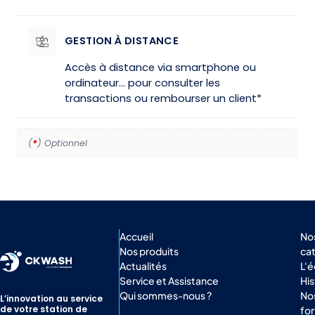
GESTION À DISTANCE
Accès à distance via smartphone ou
ordinateur… pour consulter les
transactions ou rembourser un client*
(
*
) Optionnel
Accueil
No
Nos produits
ca
Actualités
L'
Service et Assistance
His
Qui sommes-nous ?
Nos
L’innovation au service
de votre station de
for