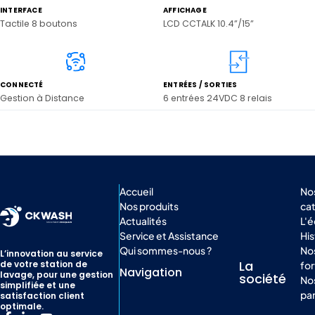
INTERFACE
AFFICHAGE
Tactile 8 boutons
LCD CCTALK 10.4”/15”
CONNECTÉ
ENTRÉES / SORTIES
Gestion à Distance
6 entrées 24VDC 8 relais
Accueil
No
Nos produits
ca
Actualités
L'
Service et Assistance
His
Qui sommes-nous ?
Nos
L’innovation au service
La
de votre station de
for
Navigation
lavage, pour une gestion
société
No
simplifiée et une
par
satisfaction client
optimale.