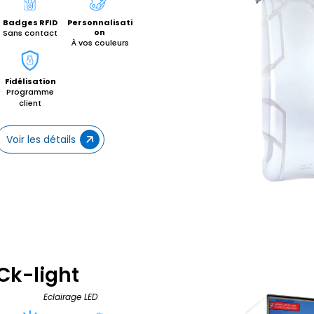
Badges RFID
Personnalisati
on
Sans contact
À vos couleurs
Fidélisation
Programme
client
Voir les détails
Ck-light
Eclairage LED