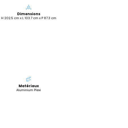
Dimensions
H 202.5 cm x L 103.7 cm x P 87.3 cm
Matériaux
Aluminium Plexi