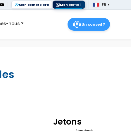
FR
Mon compte pro
Mon portail
▼
FR
es-nous ?
Un conseil ?
les
Jetons
Standards