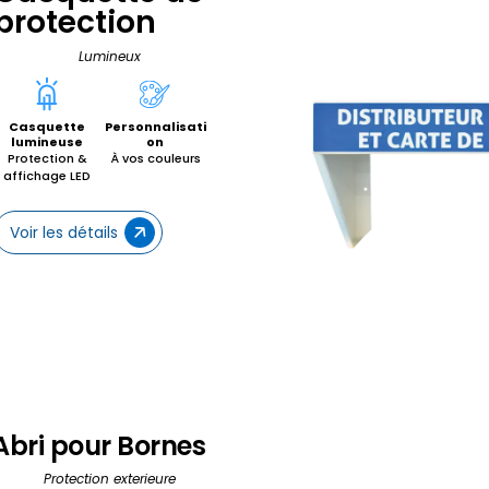
protection
Lumineux
Casquette
Personnalisati
lumineuse
on
Protection &
À vos couleurs
affichage LED
Voir les détails
Abri pour Bornes
Protection exterieure