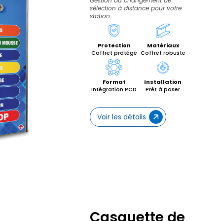
Gestion du changement de
sélection à distance pour votre
station.
Protection
Matériaux
Coffret protégé
Coffret robuste
Format
Installation
Intégration PCD
Prêt à poser
Voir les détails
Casquette de