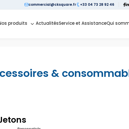
commercial@cksquare.fr
+33 04 73 28 92 46
Nos produits
Actualités
Service et Assistance
Qui somm
cessoires &
consommab
Jetons
Personnalisés