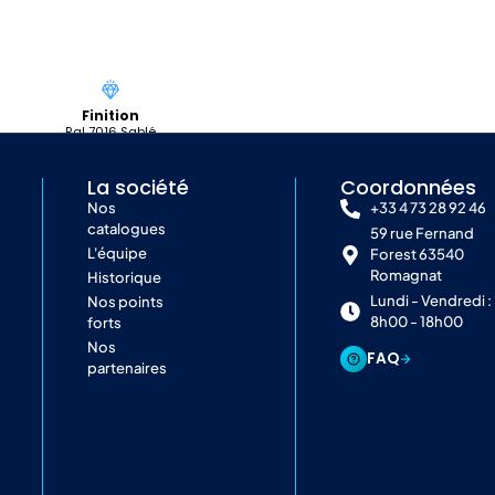
Finition
Ral 7016 Sablé
La société
Coordonnées
Nos
+33 4 73 28 92 46
catalogues
59 rue Fernand
L'équipe
Forest 63540
Romagnat
Historique
Lundi - Vendredi :
Nos points
8h00 - 18h00
forts
Nos
FAQ
partenaires
Fixation
Au sol