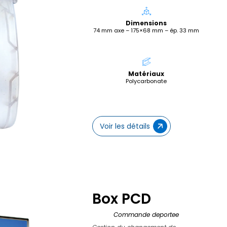
Voir les détails
Dimensions
74 mm axe – 175×68 mm – ép. 33 mm
Matériaux
Polycarbonate
Voir les détails
Box PCD
Commande deportee