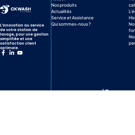
Nos produits
ca
Actualités
L'
Service et Assistance
His
Qui sommes-nous ?
Nos
L’innovation au service
de votre station de
for
lavage, pour une gestion
No
simplifiée et une
par
satisfaction client
optimale.
La
Navigation
société